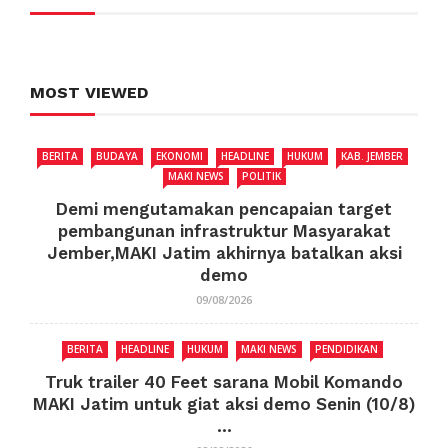
MOST VIEWED
BERITA
BUDAYA
EKONOMI
HEADLINE
HUKUM
KAB. JEMBER
MAKI NEWS
POLITIK
Demi mengutamakan pencapaian target
pembangunan infrastruktur Masyarakat
Jember,MAKI Jatim akhirnya batalkan aksi
demo
09/08/2026
BERITA
HEADLINE
HUKUM
MAKI NEWS
PENDIDIKAN
Truk trailer 40 Feet sarana Mobil Komando
MAKI Jatim untuk giat aksi demo Senin (10/8)
...