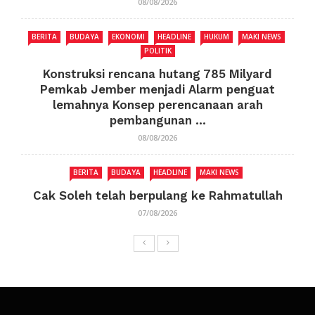
08/08/2026
BERITA
BUDAYA
EKONOMI
HEADLINE
HUKUM
MAKI NEWS
POLITIK
Konstruksi rencana hutang 785 Milyard
Pemkab Jember menjadi Alarm penguat
lemahnya Konsep perencanaan arah
pembangunan ...
08/08/2026
BERITA
BUDAYA
HEADLINE
MAKI NEWS
Cak Soleh telah berpulang ke Rahmatullah
07/08/2026