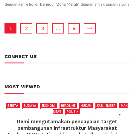
dengan genre horor berjudul “Zona Merah” dengan artis utamanya Luna
...
1
2
3
…
8
CONNECT US
MOST VIEWED
BERITA
BUDAYA
EKONOMI
HEADLINE
HUKUM
KAB. JEMBER
MAKI
NEWS
POLITIK
Demi mengutamakan pencapaian target
pembangunan infrastruktur Masyarakat