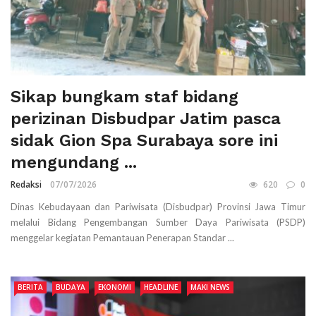
Sikap bungkam staf bidang
perizinan Disbudpar Jatim pasca
sidak Gion Spa Surabaya sore ini
mengundang ...
Redaksi
07/07/2026
620
0
Dinas Kebudayaan dan Pariwisata (Disbudpar) Provinsi Jawa Timur
melalui Bidang Pengembangan Sumber Daya Pariwisata (PSDP)
menggelar kegiatan Pemantauan Penerapan Standar ...
BERITA
BUDAYA
EKONOMI
HEADLINE
MAKI NEWS