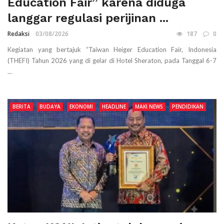
Education Fair” karena diduga
langgar regulasi perijinan ...
Redaksi
03/08/2026
187
0
Kegiatan yang bertajuk “Taiwan Heiger Education Fair, Indonesia
(THEFI) Tahun 2026 yang di gelar di Hotel Sheraton, pada Tanggal 6-7
...
BERITA
BUDAYA
EKONOMI
HEADLINE
MAKI NEWS
PENDIDIKAN