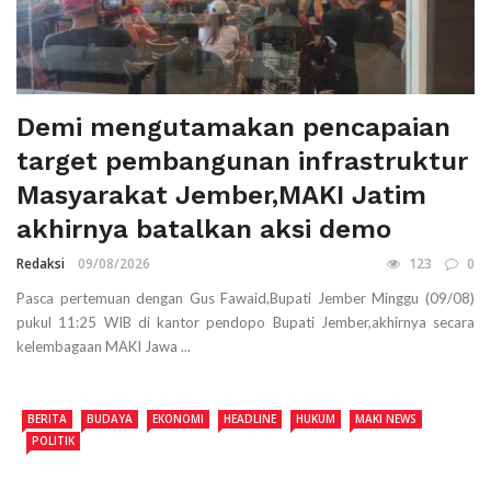
Demi mengutamakan pencapaian
target pembangunan infrastruktur
Masyarakat Jember,MAKI Jatim
akhirnya batalkan aksi demo
Redaksi
09/08/2026
123
0
Pasca pertemuan dengan Gus Fawaid,Bupati Jember Minggu (09/08)
pukul 11:25 WIB di kantor pendopo Bupati Jember,akhirnya secara
kelembagaan MAKI Jawa ...
BERITA
BUDAYA
EKONOMI
HEADLINE
HUKUM
MAKI NEWS
POLITIK