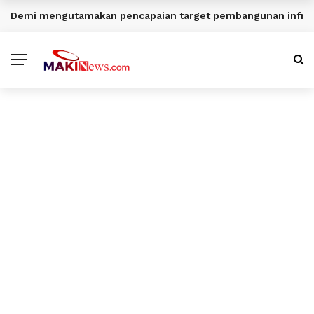
Demi mengutamakan pencapaian target pembangunan infrast
BERITA TERKINI