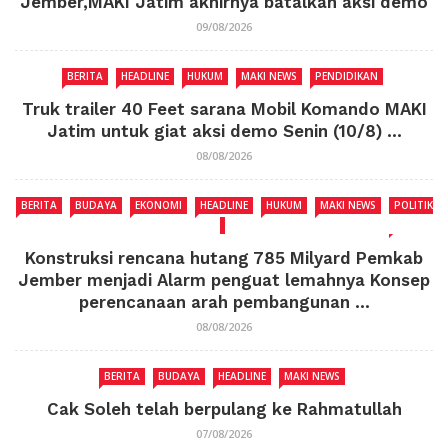
Jember,MAKI Jatim akhirnya batalkan aksi demo
09/08/2026
BERITA
HEADLINE
HUKUM
MAKI NEWS
PENDIDIKAN
Truk trailer 40 Feet sarana Mobil Komando MAKI
Jatim untuk giat aksi demo Senin (10/8) ...
08/08/2026
BERITA
BUDAYA
EKONOMI
HEADLINE
HUKUM
MAKI NEWS
POLITIK
Konstruksi rencana hutang 785 Milyard Pemkab
Jember menjadi Alarm penguat lemahnya Konsep
perencanaan arah pembangunan ...
08/08/2026
BERITA
BUDAYA
HEADLINE
MAKI NEWS
Cak Soleh telah berpulang ke Rahmatullah
07/08/2026