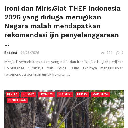
Ironi dan Miris,Giat THEF Indonesia
2026 yang diduga merugikan
Negara malah mendapatkan
rekomendasi ijin penyelenggaraan
...
Redaksi
04/08/2026
131
0
Menjadi sebuah kenyataan yang miris dan ironi,ketika bagian perijinan
Polrestabes Surabaya dan Polda Jatim akhirnya mengeluarkan
rekomendasi perijinan untuk kegiatan ...
BERITA
BUDAYA
EKONOMI
HEADLINE
HUKUM
MAKI NEWS
PENDIDIKAN