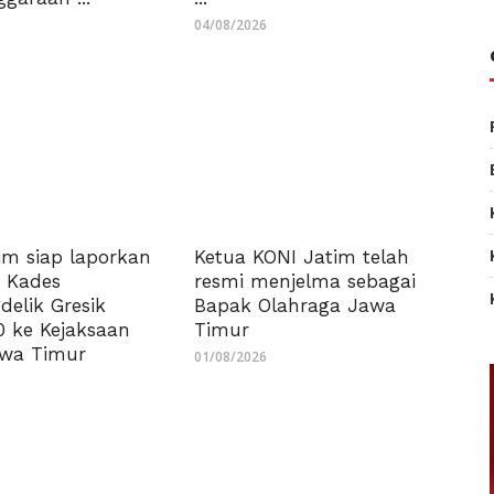
04/08/2026
im siap laporkan
Ketua KONI Jatim telah
t Kades
resmi menjelma sebagai
elik Gresik
Bapak Olahraga Jawa
0 ke Kejaksaan
Timur
awa Timur
01/08/2026