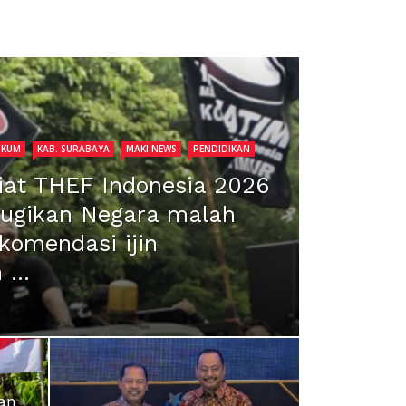
UKUM
KAB. SURABAYA
MAKI NEWS
PENDIDIKAN
Giat THEF Indonesia 2026
rugikan Negara malah
omendasi ijin
...
an