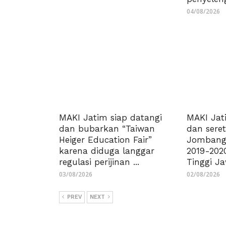
04/08/2026
MAKI Jatim siap datangi
MAKI Jat
dan bubarkan “Taiwan
dan sere
Heiger Education Fair”
Jombangd
karena diduga langgar
2019-202
regulasi perijinan ...
Tinggi J
03/08/2026
02/08/2026
PREV
NEXT