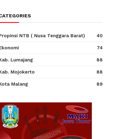
CATEGORIES
Propinsi NTB ( Nusa Tenggara Barat)
40
Ekonomi
74
Kab. Lumajang
88
Kab. Mojokerto
88
Kota Malang
89