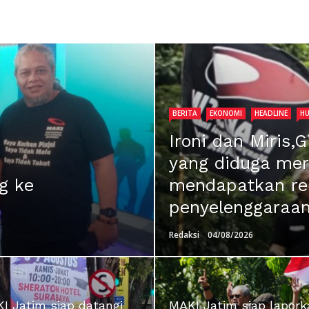
BERITA
EKONOMI
HEADLINE
H
Ironi dan Miris,
yang diduga me
g ke
mendapatkan rek
penyelenggaraan 
Redaksi
04/08/2026
I Jatim siap datangi
MAKI Jatim siap lapork