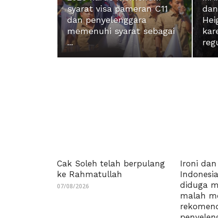
syarat visa pameran C11
dan
dan penyelenggara
Hei
memenuhi syarat sebagai
kar
...
regu
Cak Soleh telah berpulang
Ironi dan
ke Rahmatullah
Indonesi
diduga m
07/08/2026
malah m
rekomenda
penyeleng