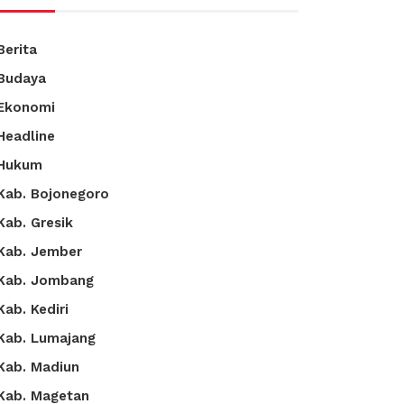
Berita
Budaya
Ekonomi
Headline
Hukum
Kab. Bojonegoro
Kab. Gresik
Kab. Jember
Kab. Jombang
Kab. Kediri
Kab. Lumajang
Kab. Madiun
Kab. Magetan