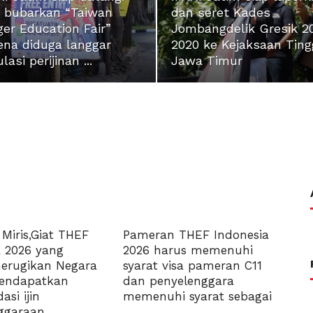
 bubarkan “Taiwan
dan seret Kades
ger Education Fair”
Jombangdelik Gresik 2
ena diduga langgar
2020 ke Kejaksaan Ting
lasi perijinan ...
Jawa Timur
 Miris,Giat THEF
Pameran THEF Indonesia
a 2026 yang
2026 harus memenuhi
erugikan Negara
syarat visa pameran C11
endapatkan
dan penyelenggara
si ijin
memenuhi syarat sebagai
garaan ...
...