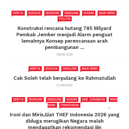
BERITA
BUDAYA
EKONOMI
HEADLINE
HUKUM
MAKI NEWS
POLITIK
Konstruksi rencana hutang 785 Milyard
Pemkab Jember menjadi Alarm penguat
lemahnya Konsep perencanaan arah
pembangunan ...
08/08/2026
BERITA
BUDAYA
HEADLINE
MAKI NEWS
Cak Soleh telah berpulang ke Rahmatullah
07/08/2026
BERITA
EKONOMI
HEADLINE
HUKUM
KAB. SURABAYA
MAKI
NEWS
PENDIDIKAN
Ironi dan Miris,Giat THEF Indonesia 2026 yang
diduga merugikan Negara malah
mendapatkan rekomendasi ijin