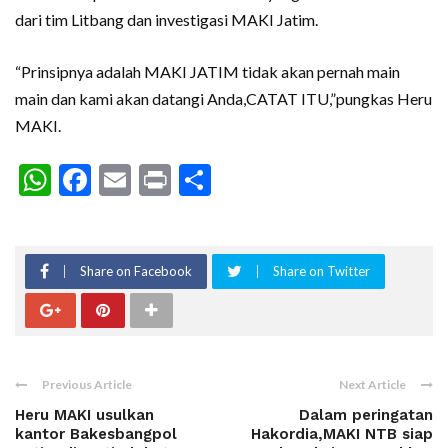
dari tim Litbang dan investigasi MAKI Jatim.
“Prinsipnya adalah MAKI JATIM tidak akan pernah main
main dan kami akan datangi Anda,CATAT ITU,”pungkas Heru
MAKI.
WhatsApp
Facebook
Email
Print
Share
Share on Facebook
Share on Twitter
Previous Article
Next Article
Heru MAKI usulkan
Dalam peringatan
kantor Bakesbangpol
Hakordia,MAKI NTB siap