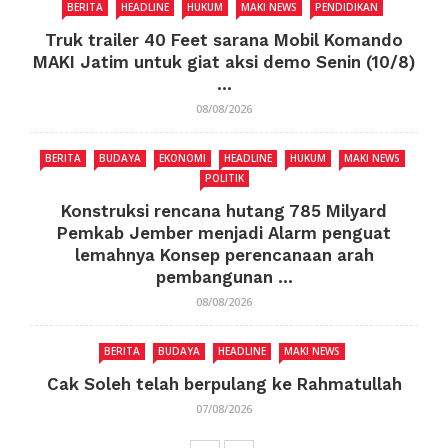
BERITA
HEADLINE
HUKUM
MAKI NEWS
PENDIDIKAN
Truk trailer 40 Feet sarana Mobil Komando
MAKI Jatim untuk giat aksi demo Senin (10/8)
...
08/08/2026
BERITA
BUDAYA
EKONOMI
HEADLINE
HUKUM
MAKI NEWS
POLITIK
Konstruksi rencana hutang 785 Milyard
Pemkab Jember menjadi Alarm penguat
lemahnya Konsep perencanaan arah
pembangunan ...
08/08/2026
BERITA
BUDAYA
HEADLINE
MAKI NEWS
Cak Soleh telah berpulang ke Rahmatullah
07/08/2026