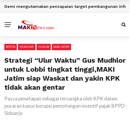
Demi mengutamakan pencapaian target pembangunan infrast
BERITA TERKINI
BERITA
HEADLINE
HUKUM
MAKI NEWS
Strategi “Ulur Waktu” Gus Mudhlor
untuk Lobbi tingkat tinggi,MAKI
Jatim siap Waskat dan yakin KPK
tidak akan gentar
Pasca penetapan sebagai tersangka oleh KPK dalam
pusaran kasus korupsi pemotongan insentif pajak BPPD
Sidoarjo