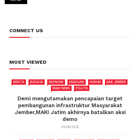
CONNECT US
MOST VIEWED
BERITA
BUDAYA
EKONOMI
HEADLINE
HUKUM
KAB. JEMBER
MAKI NEWS
POLITIK
Demi mengutamakan pencapaian target
pembangunan infrastruktur Masyarakat
Jember,MAKI Jatim akhirnya batalkan aksi
demo
09/08/2026