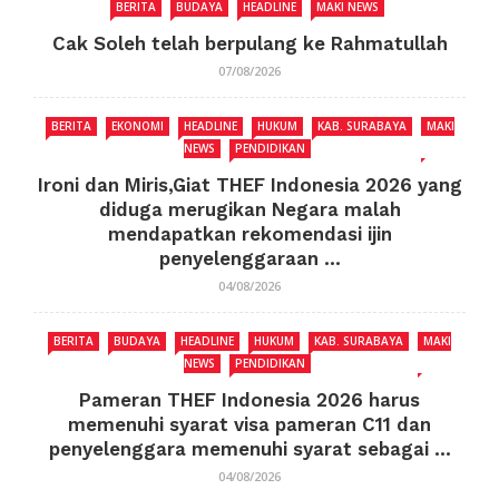
BERITA
BUDAYA
HEADLINE
MAKI NEWS
Cak Soleh telah berpulang ke Rahmatullah
07/08/2026
BERITA
EKONOMI
HEADLINE
HUKUM
KAB. SURABAYA
MAKI
NEWS
PENDIDIKAN
Ironi dan Miris,Giat THEF Indonesia 2026 yang
diduga merugikan Negara malah
mendapatkan rekomendasi ijin
penyelenggaraan ...
04/08/2026
BERITA
BUDAYA
HEADLINE
HUKUM
KAB. SURABAYA
MAKI
NEWS
PENDIDIKAN
Pameran THEF Indonesia 2026 harus
memenuhi syarat visa pameran C11 dan
penyelenggara memenuhi syarat sebagai ...
04/08/2026