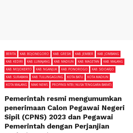
BERITA
KAB. BOJONEGORO
KAB. GRESIK
KAB. JEMBER
KAB. JOMBANG
KAB. KEDIRI
KAB. LUMAJANG
KAB. MADIUN
KAB. MAGETAN
KAB. MALANG
KAB. MOJOKERTO
KAB. NGANJUK
KAB. PONOROGO
KAB. SIDOARJO
KAB. SURABAYA
KAB. TULUNGAGUNG
KOTA BATU
KOTA MADIUN
KOTA MALANG
MAKI NEWS
PROPINSI NTB ( NUSA TENGGARA BARAT)
Pemerintah resmi mengumumkan
penerimaan Calon Pegawai Negeri
Sipil (CPNS) 2023 dan Pegawai
Pemerintah dengan Perjanjian