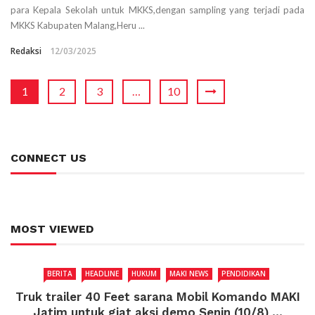
para Kepala Sekolah untuk MKKS,dengan sampling yang terjadi pada
MKKS Kabupaten Malang,Heru ...
Redaksi
12/03/2025
1
2
3
…
10
CONNECT US
MOST VIEWED
BERITA
HEADLINE
HUKUM
MAKI NEWS
PENDIDIKAN
Truk trailer 40 Feet sarana Mobil Komando MAKI
Jatim untuk giat aksi demo Senin (10/8) ...