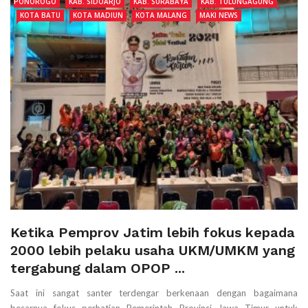
PONOROGO
KAB. SIDOARJO
KAB. SURABAYA
KAB. TULUNGAGUNG
KOTA BATU
KOTA MADIUN
KOTA MALANG
MAKI NEWS
Ketika Pemprov Jatim lebih fokus kepada
2000 lebih pelaku usaha UKM/UMKM yang
tergabung dalam OPOP ...
Saat ini sangat santer terdengar berkenaan dengan bagaimana
besarnya fokus perhatian Pemerintah Provinsi Jawa Timur untuk