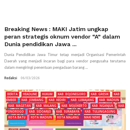
Breaking News : MAKI Jatim ungkap
peran strategis oknum vendor “A” dalam
Dunia pendidikan Jawa ...
Dunia Pendidikan Jawa Timur tetap menjadi Organisasi Pemerintah
Daerah yang menjadi incaran bagi para vendor pengusaha terutama
dalam mengiringi penentuan pengadaan barang ...
Redaksi
06/03/2026
BERITA
HEADLINE
HUKUM
KAB. BOJONEGORO
KAB. GRESIK
KAB.
JEMBER
KAB. JOMBANG
KAB. KEDIRI
KAB. LUMAJANG
KAB. MADIUN
KAB. MAGETAN
KAB. MALANG
KAB. MOJOKERTO
KAB. NGANJUK
KAB.
PONOROGO
KAB. SIDOARJO
KAB. SURABAYA
KAB. TULUNGAGUNG
KOTA BATU
KOTA MADIUN
KOTA MALANG
MAKI NEWS