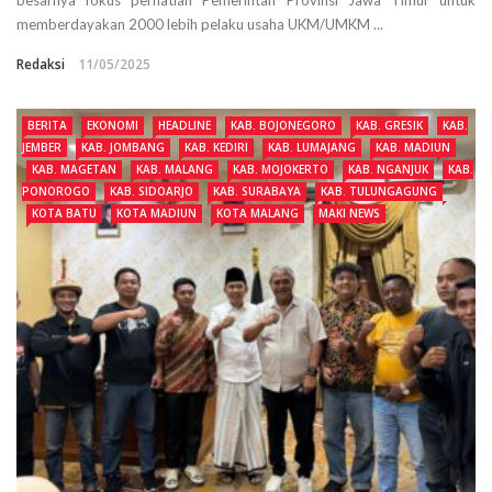
memberdayakan 2000 lebih pelaku usaha UKM/UMKM ...
Redaksi
11/05/2025
BERITA
EKONOMI
HEADLINE
KAB. BOJONEGORO
KAB. GRESIK
KAB.
JEMBER
KAB. JOMBANG
KAB. KEDIRI
KAB. LUMAJANG
KAB. MADIUN
KAB. MAGETAN
KAB. MALANG
KAB. MOJOKERTO
KAB. NGANJUK
KAB.
PONOROGO
KAB. SIDOARJO
KAB. SURABAYA
KAB. TULUNGAGUNG
KOTA BATU
KOTA MADIUN
KOTA MALANG
MAKI NEWS