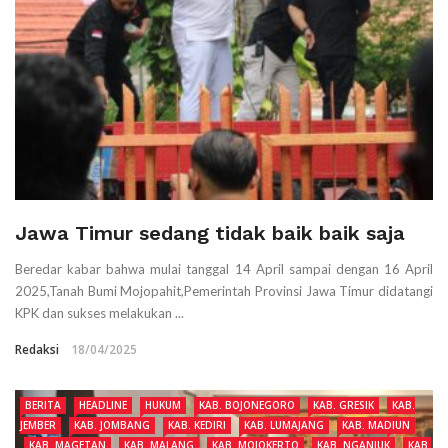
Jawa Timur sedang tidak baik baik saja
Beredar kabar bahwa mulai tanggal 14 April sampai dengan 16 April
2025,Tanah Bumi Mojopahit,Pemerintah Provinsi Jawa Timur didatangi
KPK dan sukses melakukan ...
Redaksi
18/04/2025
BERITA
HEADLINE
HUKUM
KAB. BOJONEGORO
KAB. GRESIK
KAB.
JEMBER
KAB. JOMBANG
KAB. KEDIRI
KAB. LUMAJANG
KAB. MADIUN
KAB. MAGETAN
KAB. MALANG
KAB. MOJOKERTO
KAB. NGANJUK
KAB.