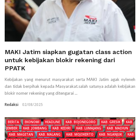
MAKI Jatim siapkan gugatan class action
untuk kebijakan blokir rekening dari
PPATK
Kebijakan yang menurut masyarakat serta MAKI Jatim agak nyleneh
dan tidak berpihak kepada Masyarakat.salah satunya adalah kebijakan
blokir nomer rekening yang ditengarai ...
Redaksi
02/08/2025
BERITA
EKONOMI
HEADLINE
KAB. BOJONEGORO
KAB. GRESIK
KAB.
JEMBER
KAB. JOMBANG
KAB. KEDIRI
KAB. LUMAJANG
KAB. MADIUN
KAB. MAGETAN
KAB. MALANG
KAB. MOJOKERTO
KAB. NGANJUK
KAB.