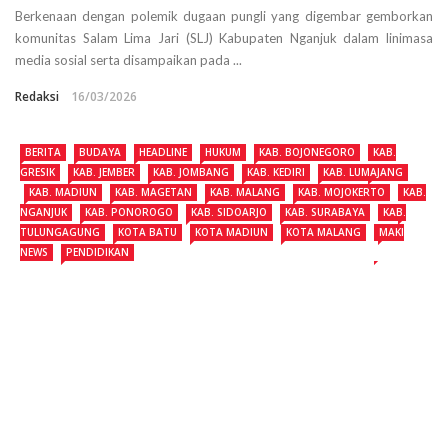
Berkenaan dengan polemik dugaan pungli yang digembar gemborkan
komunitas Salam Lima Jari (SLJ) Kabupaten Nganjuk dalam linimasa
media sosial serta disampaikan pada ...
Redaksi
16/03/2026
BERITA
BUDAYA
HEADLINE
HUKUM
KAB. BOJONEGORO
KAB.
GRESIK
KAB. JEMBER
KAB. JOMBANG
KAB. KEDIRI
KAB. LUMAJANG
KAB. MADIUN
KAB. MAGETAN
KAB. MALANG
KAB. MOJOKERTO
KAB.
NGANJUK
KAB. PONOROGO
KAB. SIDOARJO
KAB. SURABAYA
KAB.
TULUNGAGUNG
KOTA BATU
KOTA MADIUN
KOTA MALANG
MAKI
NEWS
PENDIDIKAN