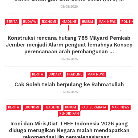
08/08/2026
BERITA
BUDAYA
EKONOMI
HEADLINE
HUKUM
MAKI NEWS
POLITIK
Konstruksi rencana hutang 785 Milyard Pemkab
Jember menjadi Alarm penguat lemahnya Konsep
perencanaan arah pembangunan ...
08/08/2026
BERITA
BUDAYA
HEADLINE
MAKI NEWS
Cak Soleh telah berpulang ke Rahmatullah
07/08/2026
BERITA
EKONOMI
HEADLINE
HUKUM
KAB. SURABAYA
MAKI NEWS
PENDIDIKAN
Ironi dan Miris,Giat THEF Indonesia 2026 yang
diduga merugikan Negara malah mendapatkan
rekomendasi ijin penyelenggaraan ...