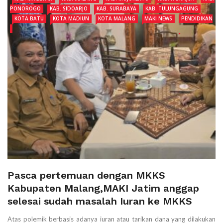
PONOROGO
KAB. SIDOARJO
KAB. SURABAYA
KAB. TULUNGAGUNG
KOTA BATU
KOTA MADIUN
KOTA MALANG
MAKI NEWS
PENDIDIKAN
Pasca pertemuan dengan MKKS
Kabupaten Malang,MAKI Jatim anggap
selesai sudah masalah Iuran ke MKKS
Atas polemik berbasis adanya iuran atau tarikan dana yang dilakukan