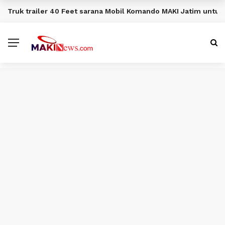
Truk trailer 40 Feet sarana Mobil Komando MAKI Jatim unt
BERITA TERKINI