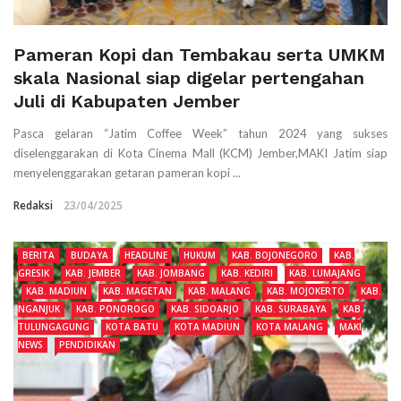
Pameran Kopi dan Tembakau serta UMKM
skala Nasional siap digelar pertengahan
Juli di Kabupaten Jember
Pasca gelaran “Jatim Coffee Week” tahun 2024 yang sukses
diselenggarakan di Kota Cinema Mall (KCM) Jember,MAKI Jatim siap
menyelenggarakan getaran pameran kopi ...
Redaksi
23/04/2025
BERITA
BUDAYA
HEADLINE
HUKUM
KAB. BOJONEGORO
KAB.
GRESIK
KAB. JEMBER
KAB. JOMBANG
KAB. KEDIRI
KAB. LUMAJANG
KAB. MADIUN
KAB. MAGETAN
KAB. MALANG
KAB. MOJOKERTO
KAB.
NGANJUK
KAB. PONOROGO
KAB. SIDOARJO
KAB. SURABAYA
KAB.
TULUNGAGUNG
KOTA BATU
KOTA MADIUN
KOTA MALANG
MAKI
NEWS
PENDIDIKAN