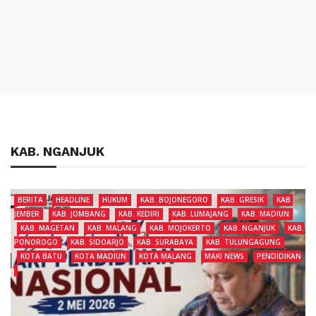
KAB. NGANJUK
BERITA
HEADLINE
HUKUM
KAB. BOJONEGORO
KAB. GRESIK
KAB.
JEMBER
KAB. JOMBANG
KAB. KEDIRI
KAB. LUMAJANG
KAB. MADIUN
KAB. MAGETAN
KAB. MALANG
KAB. MOJOKERTO
KAB. NGANJUK
KAB.
PONOROGO
KAB. SIDOARJO
KAB. SURABAYA
KAB. TULUNGAGUNG
KOTA BATU
KOTA MADIUN
KOTA MALANG
MAKI NEWS
PENDIDIKAN