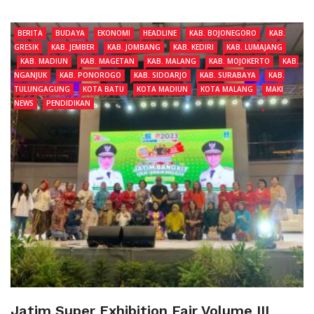
BERITA
BUDAYA
EKONOMI
HEADLINE
KAB. BOJONEGORO
KAB.
GRESIK
KAB. JEMBER
KAB. JOMBANG
KAB. KEDIRI
KAB. LUMAJANG
KAB. MADIUN
KAB. MAGETAN
KAB. MALANG
KAB. MOJOKERTO
KAB.
NGANJUK
KAB. PONOROGO
KAB. SIDOARJO
KAB. SURABAYA
KAB.
TULUNGAGUNG
KOTA BATU
KOTA MADIUN
KOTA MALANG
MAKI
NEWS
PENDIDIKAN
Jatim Super Exhibition Fair Volume III