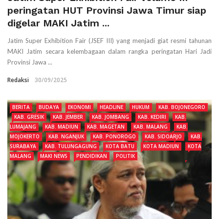
peringatan HUT Provinsi Jawa Timur siap
digelar MAKI Jatim ...
Jatim Super Exhibition Fair (JSEF III) yang menjadi giat resmi tahunan
MAKI Jatim secara kelembagaan dalam rangka peringatan Hari Jadi
Provinsi Jawa ...
Redaksi
30/09/2025
BERITA
BUDAYA
EKONOMI
HEADLINE
HUKUM
KAB. BOJONEGORO
KAB. GRESIK
KAB. JEMBER
KAB. JOMBANG
KAB. KEDIRI
KAB.
LUMAJANG
KAB. MADIUN
KAB. MAGETAN
KAB. MALANG
KAB.
MOJOKERTO
KAB. NGANJUK
KAB. PONOROGO
KAB. SIDOARJO
KAB.
SURABAYA
KAB. TULUNGAGUNG
KOTA BATU
KOTA MADIUN
KOTA
MALANG
MAKI NEWS
PENDIDIKAN
POLITIK