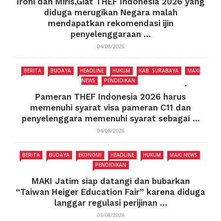
Ironi dan Miris,Giat THEF Indonesia 2026 yang
diduga merugikan Negara malah
mendapatkan rekomendasi ijin
penyelenggaraan ...
04/08/2026
BERITA
BUDAYA
HEADLINE
HUKUM
KAB. SURABAYA
MAKI
NEWS
PENDIDIKAN
Pameran THEF Indonesia 2026 harus
memenuhi syarat visa pameran C11 dan
penyelenggara memenuhi syarat sebagai ...
04/08/2026
BERITA
BUDAYA
EKONOMI
HEADLINE
HUKUM
MAKI NEWS
PENDIDIKAN
MAKI Jatim siap datangi dan bubarkan
“Taiwan Heiger Education Fair” karena diduga
langgar regulasi perijinan ...
03/08/2026