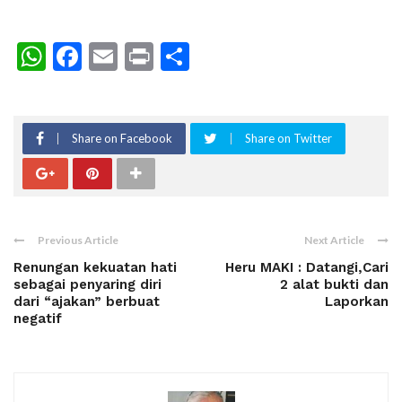
WhatsApp
Facebook
Email
Print
Share
Share on Facebook
Share on Twitter
Previous Article
Next Article
Renungan kekuatan hati
Heru MAKI : Datangi,Cari
sebagai penyaring diri
2 alat bukti dan
dari “ajakan” berbuat
Laporkan
negatif