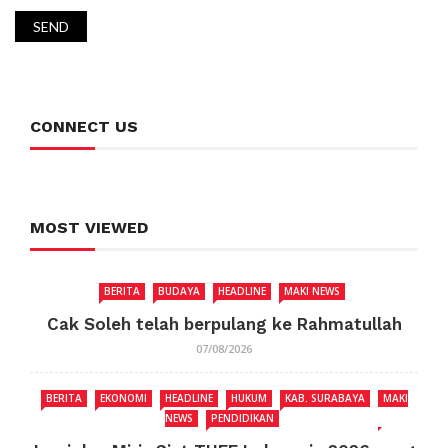
CONNECT US
MOST VIEWED
BERITA
BUDAYA
HEADLINE
MAKI NEWS
Cak Soleh telah berpulang ke Rahmatullah
07/08/2026
BERITA
EKONOMI
HEADLINE
HUKUM
KAB. SURABAYA
MAKI
NEWS
PENDIDIKAN