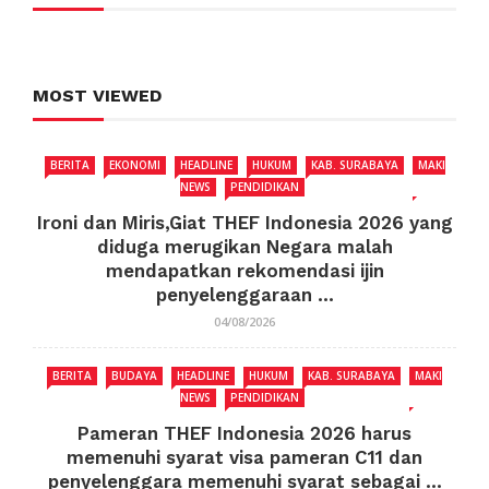
MOST VIEWED
BERITA
EKONOMI
HEADLINE
HUKUM
KAB. SURABAYA
MAKI
NEWS
PENDIDIKAN
Ironi dan Miris,Giat THEF Indonesia 2026 yang
diduga merugikan Negara malah
mendapatkan rekomendasi ijin
penyelenggaraan ...
04/08/2026
BERITA
BUDAYA
HEADLINE
HUKUM
KAB. SURABAYA
MAKI
NEWS
PENDIDIKAN
Pameran THEF Indonesia 2026 harus
memenuhi syarat visa pameran C11 dan
penyelenggara memenuhi syarat sebagai ...