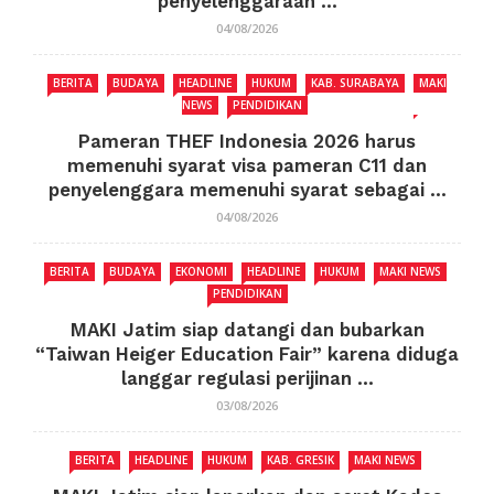
penyelenggaraan ...
04/08/2026
BERITA
BUDAYA
HEADLINE
HUKUM
KAB. SURABAYA
MAKI
NEWS
PENDIDIKAN
Pameran THEF Indonesia 2026 harus
memenuhi syarat visa pameran C11 dan
penyelenggara memenuhi syarat sebagai ...
04/08/2026
BERITA
BUDAYA
EKONOMI
HEADLINE
HUKUM
MAKI NEWS
PENDIDIKAN
MAKI Jatim siap datangi dan bubarkan
“Taiwan Heiger Education Fair” karena diduga
langgar regulasi perijinan ...
03/08/2026
BERITA
HEADLINE
HUKUM
KAB. GRESIK
MAKI NEWS