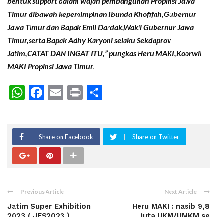
bentuk support dalam wajah pembangunan Propinsi Jawa
Timur dibawah kepemimpinan Ibunda Khofifah,Gubernur
Jawa Timur dan Bapak Emil Dardak,Wakil Gubernur
Jawa
Timur,serta Bapak Adhy Karyoni selaku Sekdaprov
Jatim,CATAT DAN INGAT ITU,” pungkas Heru MAKI,Koorwil
MAKI Propinsi Jawa Timur.
WhatsApp
Facebook
Email
Print
Share
Share on Facebook
Share on Twitter
Previous Article
Next Article
Jatim Super Exhibition
Heru MAKI : nasib 9,8
2023 ( JES2023 )
juta UKM/UMKM se