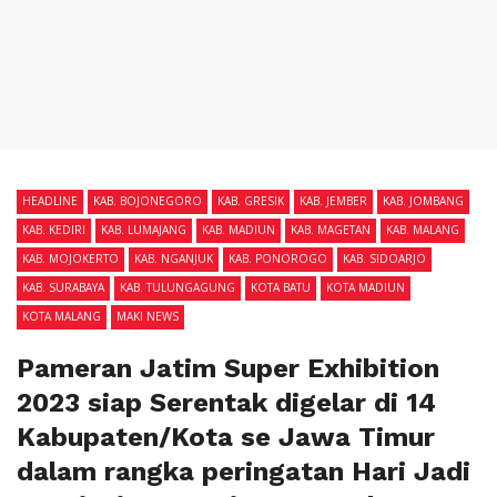
HEADLINE
KAB. BOJONEGORO
KAB. GRESIK
KAB. JEMBER
KAB. JOMBANG
KAB. KEDIRI
KAB. LUMAJANG
KAB. MADIUN
KAB. MAGETAN
KAB. MALANG
KAB. MOJOKERTO
KAB. NGANJUK
KAB. PONOROGO
KAB. SIDOARJO
KAB. SURABAYA
KAB. TULUNGAGUNG
KOTA BATU
KOTA MADIUN
KOTA MALANG
MAKI NEWS
Pameran Jatim Super Exhibition
2023 siap Serentak digelar di 14
Kabupaten/Kota se Jawa Timur
dalam rangka peringatan Hari Jadi