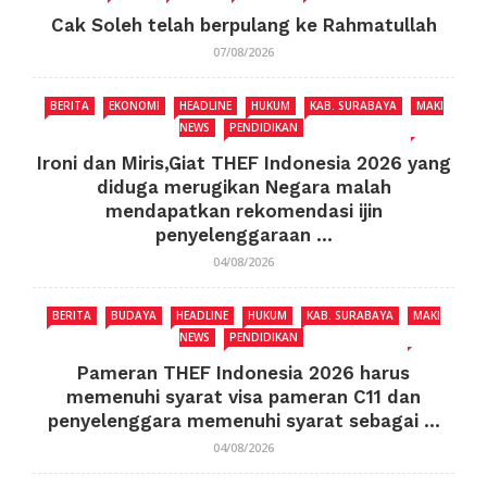
Cak Soleh telah berpulang ke Rahmatullah
07/08/2026
BERITA
EKONOMI
HEADLINE
HUKUM
KAB. SURABAYA
MAKI
NEWS
PENDIDIKAN
Ironi dan Miris,Giat THEF Indonesia 2026 yang
diduga merugikan Negara malah
mendapatkan rekomendasi ijin
penyelenggaraan ...
04/08/2026
BERITA
BUDAYA
HEADLINE
HUKUM
KAB. SURABAYA
MAKI
NEWS
PENDIDIKAN
Pameran THEF Indonesia 2026 harus
memenuhi syarat visa pameran C11 dan
penyelenggara memenuhi syarat sebagai ...
04/08/2026