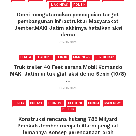
MAKI NEWS
POLITIK
Demi mengutamakan pencapaian target
pembangunan infrastruktur Masyarakat
Jember,MAKI Jatim akhirnya batalkan aksi
demo
09/08/2026
BERITA
HEADLINE
HUKUM
MAKI NEWS
PENDIDIKAN
Truk trailer 40 Feet sarana Mobil Komando
MAKI Jatim untuk giat aksi demo Senin (10/8)
...
08/08/2026
BERITA
BUDAYA
EKONOMI
HEADLINE
HUKUM
MAKI NEWS
POLITIK
Konstruksi rencana hutang 785 Milyard
Pemkab Jember menjadi Alarm penguat
lemahnya Konsep perencanaan arah