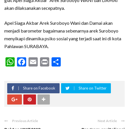
giat Apel Siaga Akbar “Arek Suroboyo WANI dan DAMAI”
akan dilaksanakan secepatnya.
Apel Siaga Akbar Arek Suroboyo Wani dan Damai akan
menjadi barometer bagaimana sebenarnya arek Suroboyo
menyikapi dinamika psiko sosial yang terjadi saat ini di kota
Pahlawan SURABAYA.
WhatsApp
Facebook
Email
Print
Share
Share on Facebook
Share on Twitter
Previous Article
Next Article