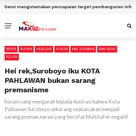
Demi mengutamakan pencapaian target pembangunan infrast
BERITA TERKINI
BERITA
BUDAYA
HEADLINE
HUKUM
KAB. SURABAYA
MAKI NEWS
POLITIK
Hei rek,Suroboyo iku KOTA
PAHLAWAN bukan sarang
premanisme
Forum yang mengarah kepada ilustrasi bahwa Kota
Pahlawan Suroboyo sekarang seakan akan menjadi
sarang preman,narasi yang bersifat Multitafsir negatif