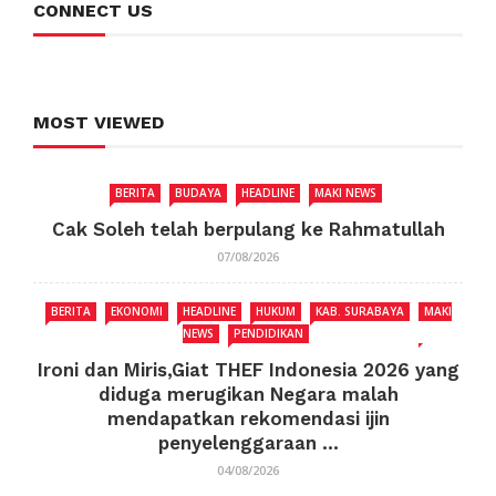
CONNECT US
MOST VIEWED
BERITA
BUDAYA
HEADLINE
MAKI NEWS
Cak Soleh telah berpulang ke Rahmatullah
07/08/2026
BERITA
EKONOMI
HEADLINE
HUKUM
KAB. SURABAYA
MAKI
NEWS
PENDIDIKAN
Ironi dan Miris,Giat THEF Indonesia 2026 yang
diduga merugikan Negara malah
mendapatkan rekomendasi ijin
penyelenggaraan ...
04/08/2026