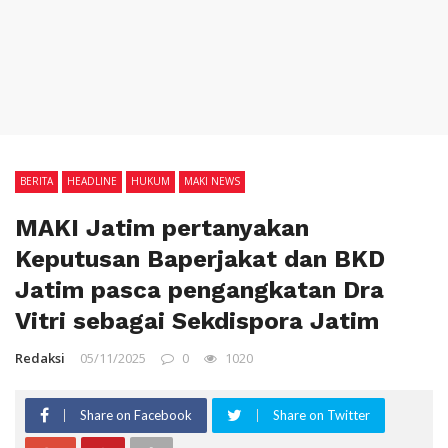
BERITA
HEADLINE
HUKUM
MAKI NEWS
MAKI Jatim pertanyakan
Keputusan Baperjakat dan BKD
Jatim pasca pengangkatan Dra
Vitri sebagai Sekdispora Jatim
Redaksi
05/11/2025
0
1020
Share on Facebook
Share on Twitter