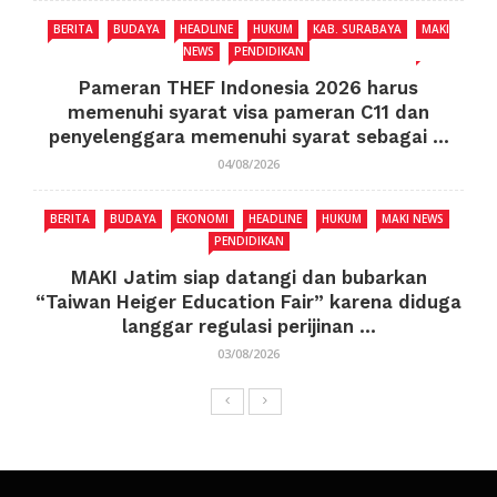
BERITA
BUDAYA
HEADLINE
HUKUM
KAB. SURABAYA
MAKI
NEWS
PENDIDIKAN
Pameran THEF Indonesia 2026 harus
memenuhi syarat visa pameran C11 dan
penyelenggara memenuhi syarat sebagai ...
04/08/2026
BERITA
BUDAYA
EKONOMI
HEADLINE
HUKUM
MAKI NEWS
PENDIDIKAN
MAKI Jatim siap datangi dan bubarkan
“Taiwan Heiger Education Fair” karena diduga
langgar regulasi perijinan ...
03/08/2026