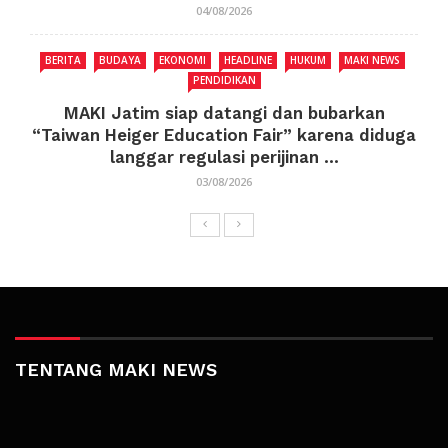
04/08/2026
BERITA
BUDAYA
EKONOMI
HEADLINE
HUKUM
MAKI NEWS
PENDIDIKAN
MAKI Jatim siap datangi dan bubarkan
“Taiwan Heiger Education Fair” karena diduga
langgar regulasi perijinan ...
03/08/2026
TENTANG MAKI NEWS