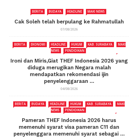
BERITA
BUDAYA
HEADLINE
MAKI NEWS
Cak Soleh telah berpulang ke Rahmatullah
07/08/2026
BERITA
EKONOMI
HEADLINE
HUKUM
KAB. SURABAYA
MAKI
NEWS
PENDIDIKAN
Ironi dan Miris,Giat THEF Indonesia 2026 yang
diduga merugikan Negara malah
mendapatkan rekomendasi ijin
penyelenggaraan ...
04/08/2026
BERITA
BUDAYA
HEADLINE
HUKUM
KAB. SURABAYA
MAKI
NEWS
PENDIDIKAN
Pameran THEF Indonesia 2026 harus
memenuhi syarat visa pameran C11 dan
penyelenggara memenuhi syarat sebagai ...