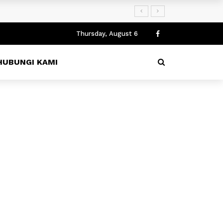
an rekomendasi ijin penyelenggaraan dari Polrestabes Surabay
Thursday, August 6
HUBUNGI KAMI