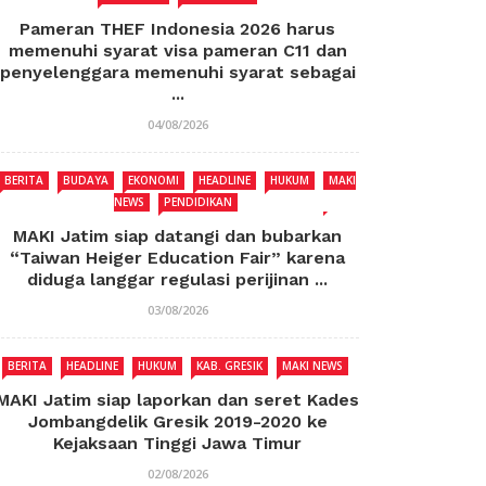
Pameran THEF Indonesia 2026 harus
memenuhi syarat visa pameran C11 dan
penyelenggara memenuhi syarat sebagai
...
04/08/2026
BERITA
BUDAYA
EKONOMI
HEADLINE
HUKUM
MAKI
NEWS
PENDIDIKAN
MAKI Jatim siap datangi dan bubarkan
“Taiwan Heiger Education Fair” karena
diduga langgar regulasi perijinan ...
03/08/2026
BERITA
HEADLINE
HUKUM
KAB. GRESIK
MAKI NEWS
MAKI Jatim siap laporkan dan seret Kades
Jombangdelik Gresik 2019-2020 ke
Kejaksaan Tinggi Jawa Timur
02/08/2026