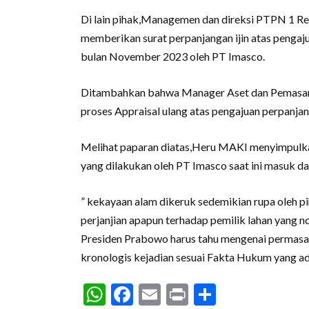
Di lain pihak,Managemen dan direksi PTPN 1 R
memberikan surat perpanjangan ijin atas penga
bulan November 2023 oleh PT Imasco.
Ditambahkan bahwa Manager Aset dan Pemasara
proses Appraisal ulang atas pengajuan perpanja
Melihat paparan diatas,Heru MAKI menyimpulka
yang dilakukan oleh PT Imasco saat ini masuk dal
” kekayaan alam dikeruk sedemikian rupa oleh 
perjanjian apapun terhadap pemilik lahan yang
Presiden Prabowo harus tahu mengenai permasal
kronologis kejadian sesuai Fakta Hukum yang a
WhatsApp
Facebook
Email
Print
Share