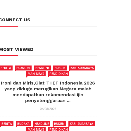
CONNECT US
MOST VIEWED
BERITA
EKONOMI
HEADLINE
HUKUM
KAB. SURABAYA
MAKI NEWS
PENDIDIKAN
Ironi dan Miris,Giat THEF Indonesia 2026
yang diduga merugikan Negara malah
mendapatkan rekomendasi ijin
penyelenggaraan ...
04/08/2026
BERITA
BUDAYA
HEADLINE
HUKUM
KAB. SURABAYA
MAKI NEWS
PENDIDIKAN