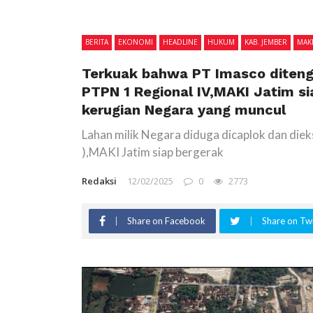
BERITA
EKONOMI
HEADLINE
HUKUM
KAB. JEMBER
MAK
Terkuak bahwa PT Imasco diteng
PTPN 1 Regional IV,MAKI Jatim si
kerugian Negara yang muncul
Lahan milik Negara diduga dicaplok dan diek
),MAKI Jatim siap bergerak
Redaksi
12/02/2025
0
2773
Share on Facebook
Share on Twi