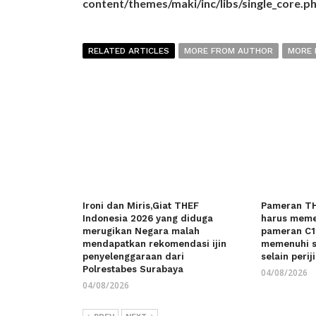
content/themes/maki/inc/libs/single_core.p
RELATED ARTICLES
MORE FROM AUTHOR
MORE 
Ironi dan Miris,Giat THEF
Pameran TH
Indonesia 2026 yang diduga
harus meme
merugikan Negara malah
pameran C1
mendapatkan rekomendasi ijin
memenuhi s
penyelenggaraan dari
selain perij
Polrestabes Surabaya
04/08/2026
04/08/2026