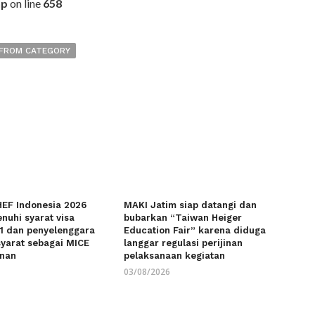
hp
on line
658
FROM CATEGORY
EF Indonesia 2026
MAKI Jatim siap datangi dan
nuhi syarat visa
bubarkan “Taiwan Heiger
1 dan penyelenggara
Education Fair” karena diduga
yarat sebagai MICE
langgar regulasi perijinan
inan
pelaksanaan kegiatan
03/08/2026