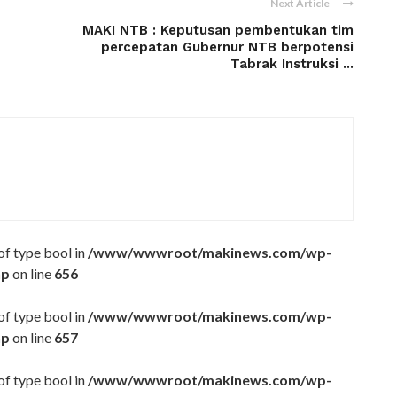
Next Article
MAKI NTB : Keputusan pembentukan tim
percepatan Gubernur NTB berpotensi
Tabrak Instruksi ...
 of type bool in
/www/wwwroot/makinews.com/wp-
hp
on line
656
 of type bool in
/www/wwwroot/makinews.com/wp-
hp
on line
657
 of type bool in
/www/wwwroot/makinews.com/wp-