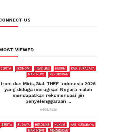
CONNECT US
MOST VIEWED
BERITA
EKONOMI
HEADLINE
HUKUM
KAB. SURABAYA
MAKI NEWS
PENDIDIKAN
Ironi dan Miris,Giat THEF Indonesia 2026
yang diduga merugikan Negara malah
mendapatkan rekomendasi ijin
penyelenggaraan ...
04/08/2026
BERITA
BUDAYA
HEADLINE
HUKUM
KAB. SURABAYA
MAKI NEWS
PENDIDIKAN