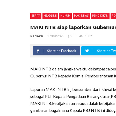
BERITA
HEADLINE
HUKUM
MAKI NEWS
PENDIDIKAN
POL
MAKI NTB siap laporkan Gubernu
Redaksi
17/09/2025
0
1002
Share on Facebook
Share on Twi
MAKI NTB dalam jangka waktu dekat,pasca pe
Gubernur NTB kepada Komisi Pemberantasan K
Laporan MAKI NTB inj bersumber dari ikhwal 
sebagai PLT Kepala Pengadaan Barang/Jasa (PBJ
MAKI NTB,kebijakan tersebut adalah kebijakan y
gambaran bagaimana Kepala PBJ NTB ini didug