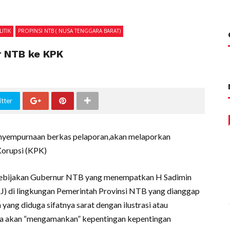
ITIK
PROPINSI NTB ( NUSA TENGGARA BARAT)
r NTB ke KPK
tter
nyempurnaan berkas pelaporan,akan melaporkan
orupsi (KPK)
kebijakan Gubernur NTB yang menempatkan H Sadimin
) di lingkungan Pemerintah Provinsi NTB yang dianggap
ang diduga sifatnya sarat dengan ilustrasi atau
a akan “mengamankan” kepentingan kepentingan