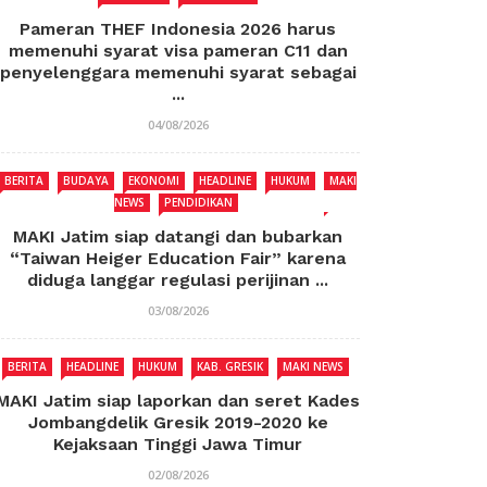
Pameran THEF Indonesia 2026 harus
memenuhi syarat visa pameran C11 dan
penyelenggara memenuhi syarat sebagai
...
04/08/2026
BERITA
BUDAYA
EKONOMI
HEADLINE
HUKUM
MAKI
NEWS
PENDIDIKAN
MAKI Jatim siap datangi dan bubarkan
“Taiwan Heiger Education Fair” karena
diduga langgar regulasi perijinan ...
03/08/2026
BERITA
HEADLINE
HUKUM
KAB. GRESIK
MAKI NEWS
MAKI Jatim siap laporkan dan seret Kades
Jombangdelik Gresik 2019-2020 ke
Kejaksaan Tinggi Jawa Timur
02/08/2026