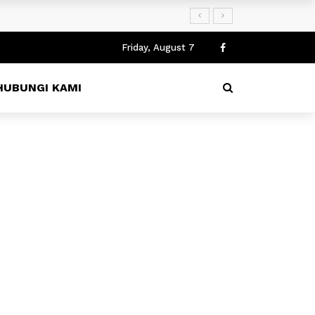
an rekomendasi ijin penyelenggaraan dari Polrestabes Surabay
Friday, August 7
HUBUNGI KAMI