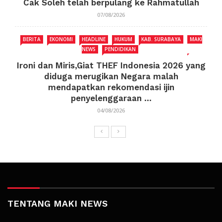
Cak Soleh telah berpulang ke Rahmatullah
07/08/2026
BERITA
EKONOMI
HEADLINE
HUKUM
KAB. SURABAYA
MAKI
NEWS
PENDIDIKAN
Ironi dan Miris,Giat THEF Indonesia 2026 yang
diduga merugikan Negara malah
mendapatkan rekomendasi ijin
penyelenggaraan ...
04/08/2026
TENTANG MAKI NEWS