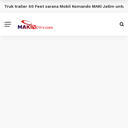
Truk trailer 40 Feet sarana Mobil Komando MAKI Jatim unt
BERITA TERKINI