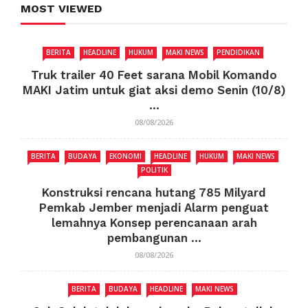
MOST VIEWED
BERITA
HEADLINE
HUKUM
MAKI NEWS
PENDIDIKAN
Truk trailer 40 Feet sarana Mobil Komando
MAKI Jatim untuk giat aksi demo Senin (10/8)
...
08/08/2026
BERITA
BUDAYA
EKONOMI
HEADLINE
HUKUM
MAKI NEWS
POLITIK
Konstruksi rencana hutang 785 Milyard
Pemkab Jember menjadi Alarm penguat
lemahnya Konsep perencanaan arah
pembangunan ...
08/08/2026
BERITA
BUDAYA
HEADLINE
MAKI NEWS