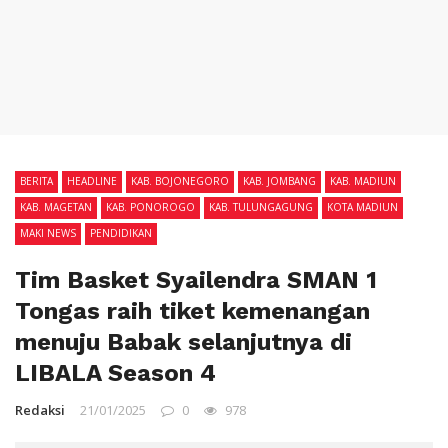
BERITA
HEADLINE
KAB. BOJONEGORO
KAB. JOMBANG
KAB. MADIUN
KAB. MAGETAN
KAB. PONOROGO
KAB. TULUNGAGUNG
KOTA MADIUN
MAKI NEWS
PENDIDIKAN
Tim Basket Syailendra SMAN 1
Tongas raih tiket kemenangan
menuju Babak selanjutnya di
LIBALA Season 4
Redaksi
21/01/2025
0
978