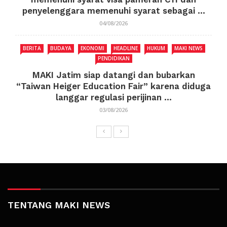
penyelenggara memenuhi syarat sebagai ...
04/08/2026
BERITA
BUDAYA
EKONOMI
HEADLINE
HUKUM
MAKI NEWS
PENDIDIKAN
MAKI Jatim siap datangi dan bubarkan
“Taiwan Heiger Education Fair” karena diduga
langgar regulasi perijinan ...
03/08/2026
TENTANG MAKI NEWS