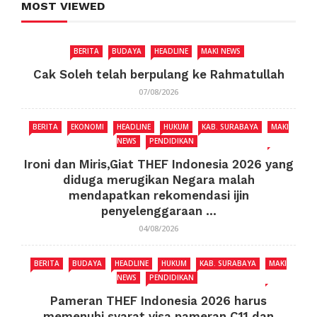
MOST VIEWED
BERITA
BUDAYA
HEADLINE
MAKI NEWS
Cak Soleh telah berpulang ke Rahmatullah
07/08/2026
BERITA
EKONOMI
HEADLINE
HUKUM
KAB. SURABAYA
MAKI
NEWS
PENDIDIKAN
Ironi dan Miris,Giat THEF Indonesia 2026 yang
diduga merugikan Negara malah
mendapatkan rekomendasi ijin
penyelenggaraan ...
04/08/2026
BERITA
BUDAYA
HEADLINE
HUKUM
KAB. SURABAYA
MAKI
NEWS
PENDIDIKAN
Pameran THEF Indonesia 2026 harus
memenuhi syarat visa pameran C11 dan