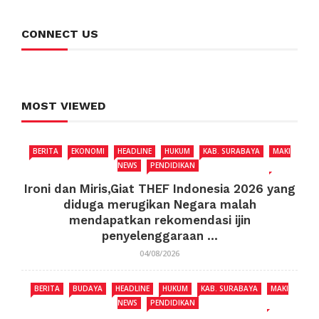
CONNECT US
MOST VIEWED
BERITA
EKONOMI
HEADLINE
HUKUM
KAB. SURABAYA
MAKI
NEWS
PENDIDIKAN
Ironi dan Miris,Giat THEF Indonesia 2026 yang
diduga merugikan Negara malah
mendapatkan rekomendasi ijin
penyelenggaraan ...
04/08/2026
BERITA
BUDAYA
HEADLINE
HUKUM
KAB. SURABAYA
MAKI
NEWS
PENDIDIKAN