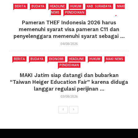
BERITA
BUDAYA
HEADLINE
HUKUM
KAB. SURABAYA
MAKI
NEWS
PENDIDIKAN
Pameran THEF Indonesia 2026 harus
memenuhi syarat visa pameran C11 dan
penyelenggara memenuhi syarat sebagai ...
04/08/2026
BERITA
BUDAYA
EKONOMI
HEADLINE
HUKUM
MAKI NEWS
PENDIDIKAN
MAKI Jatim siap datangi dan bubarkan
“Taiwan Heiger Education Fair” karena diduga
langgar regulasi perijinan ...
03/08/2026