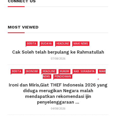
CONNECT US
MOST VIEWED
BERITA
BUDAYA
HEADLINE
MAKI NEWS
Cak Soleh telah berpulang ke Rahmatullah
07/08/2026
BERITA
EKONOMI
HEADLINE
HUKUM
KAB. SURABAYA
MAKI
NEWS
PENDIDIKAN
Ironi dan Miris,Giat THEF Indonesia 2026 yang
diduga merugikan Negara malah
mendapatkan rekomendasi ijin
penyelenggaraan ...
04/08/2026