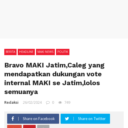
BERITA
HEADLINE
MAKI NEWS
POLITIK
Bravo MAKI Jatim,Caleg yang
mendapatkan dukungan vote
internal MAKI se Jatim,lolos
semuanya
Redaksi
26/02/2024
0
749
Share on Facebook
Share on Twitter