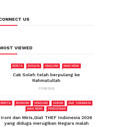
CONNECT US
MOST VIEWED
BERITA
BUDAYA
HEADLINE
MAKI NEWS
Cak Soleh telah berpulang ke
Rahmatullah
07/08/2026
BERITA
EKONOMI
HEADLINE
HUKUM
KAB. SURABAYA
MAKI NEWS
PENDIDIKAN
Ironi dan Miris,Giat THEF Indonesia 2026
yang diduga merugikan Negara malah