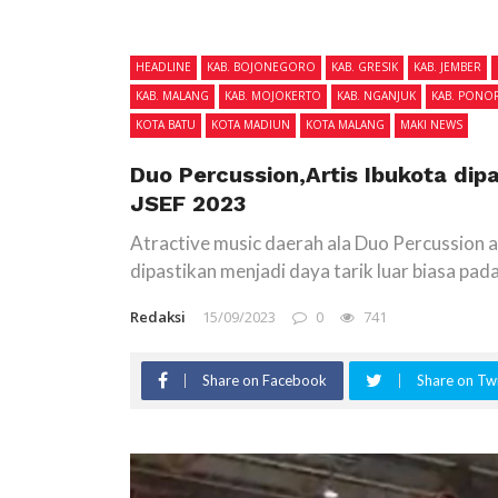
HEADLINE
KAB. BOJONEGORO
KAB. GRESIK
KAB. JEMBER
KAB. MALANG
KAB. MOJOKERTO
KAB. NGANJUK
KAB. PON
KOTA BATU
KOTA MADIUN
KOTA MALANG
MAKI NEWS
Duo Percussion,Artis Ibukota di
JSEF 2023
Atractive music daerah ala Duo Percussion 
dipastikan menjadi daya tarik luar biasa p
Redaksi
15/09/2023
0
741
Share on Facebook
Share on Twi