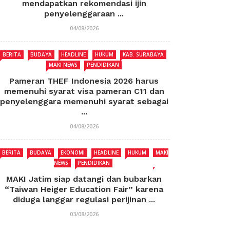
mendapatkan rekomendasi ijin
penyelenggaraan ...
04/08/2026
BERITA
BUDAYA
HEADLINE
HUKUM
KAB. SURABAYA
MAKI NEWS
PENDIDIKAN
Pameran THEF Indonesia 2026 harus
memenuhi syarat visa pameran C11 dan
penyelenggara memenuhi syarat sebagai
...
04/08/2026
BERITA
BUDAYA
EKONOMI
HEADLINE
HUKUM
MAKI
NEWS
PENDIDIKAN
MAKI Jatim siap datangi dan bubarkan
“Taiwan Heiger Education Fair” karena
diduga langgar regulasi perijinan ...
03/08/2026