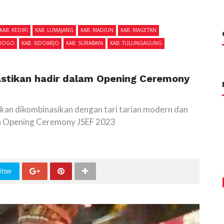
KAB. KEDIRI
KAB. LUMAJANG
KAB. MADIUN
KAB. MAGETAN
OROGO
KAB. SIDOARJO
KAB. SURABAYA
KAB. TULUNGAGUNG
pastikan hadir dalam Opening Ceremony
akan dikombinasikan dengan tari tarian modern dan
ada Opening Ceremony JSEF 2023
tter