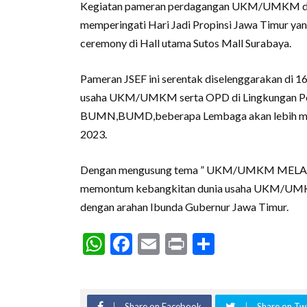
Kegiatan pameran perdagangan UKM/UMKM dala
memperingati Hari Jadi Propinsi Jawa Timur yan
ceremony di Hall utama Sutos Mall Surabaya.
Pameran JSEF ini serentak diselenggarakan di 
usaha UKM/UMKM serta OPD di Lingkungan Pemer
BUMN,BUMD,beberapa Lembaga akan lebih memb
2023.
Dengan mengusung tema ” UKM/UMKM MELA
memontum kebangkitan dunia usaha UKM/UMKM
dengan arahan Ibunda Gubernur Jawa Timur.
WhatsApp
Facebook
Email
Print
Share
Share on Facebook
Share on Twi