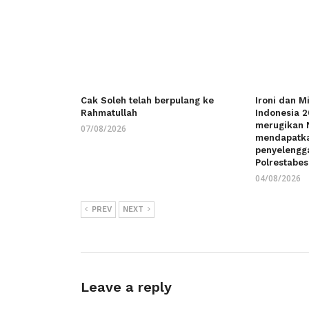
Cak Soleh telah berpulang ke
Ironi dan M
Rahmatullah
Indonesia 
merugikan 
07/08/2026
mendapatka
penyelengg
Polrestabe
04/08/2026
PREV
NEXT
Leave a reply