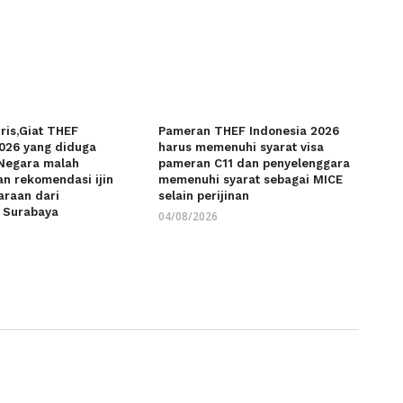
iris,Giat THEF
Pameran THEF Indonesia 2026
2026 yang diduga
harus memenuhi syarat visa
Negara malah
pameran C11 dan penyelenggara
n rekomendasi ijin
memenuhi syarat sebagai MICE
araan dari
selain perijinan
s Surabaya
04/08/2026