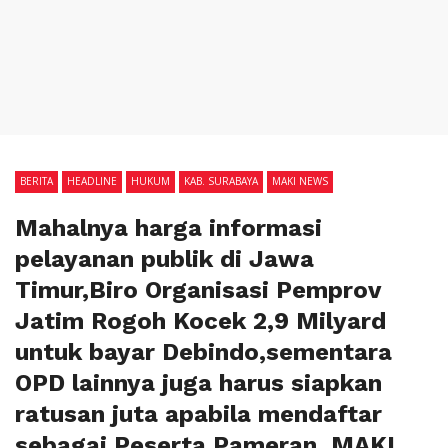
BERITA
HEADLINE
HUKUM
KAB. SURABAYA
MAKI NEWS
Mahalnya harga informasi
pelayanan publik di Jawa
Timur,Biro Organisasi Pemprov
Jatim Rogoh Kocek 2,9 Milyard
untuk bayar Debindo,sementara
OPD lainnya juga harus siapkan
ratusan juta apabila mendaftar
sebagai Peserta Pameran ,MAKI