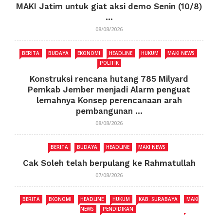
MAKI Jatim untuk giat aksi demo Senin (10/8)
...
08/08/2026
BERITA
BUDAYA
EKONOMI
HEADLINE
HUKUM
MAKI NEWS
POLITIK
Konstruksi rencana hutang 785 Milyard
Pemkab Jember menjadi Alarm penguat
lemahnya Konsep perencanaan arah
pembangunan ...
08/08/2026
BERITA
BUDAYA
HEADLINE
MAKI NEWS
Cak Soleh telah berpulang ke Rahmatullah
07/08/2026
BERITA
EKONOMI
HEADLINE
HUKUM
KAB. SURABAYA
MAKI
NEWS
PENDIDIKAN