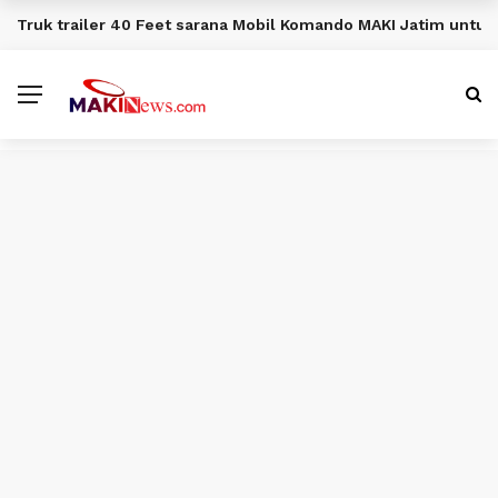
Truk trailer 40 Feet sarana Mobil Komando MAKI Jatim unt
BERITA TERKINI